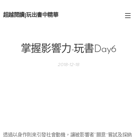
超越閱讀
|
玩出書中精華
掌握影響力-玩書Day6
2018-12-18
透過以身作則來引發社會動機，讓被影響者”願意“嘗試及採納