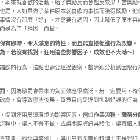
，本來就喜歡的活動，給予獎勵反而會起反效果！當獎勵
也是，人如果做了某件原本就喜歡的事情而獲得獎勵，他
事情沒有那麼「好」，才需要有誘因，因此降低了原本喜
而是為了「誘因」而做。
保有即時、令人滿意的特性，而且能直接促進行為改變。
為，若沒有找對，狂用這些影響因子，成效也不大呦～）
錯誤的行為，這點也需要透過觀察，釐清跟分析誘因跟行
罰，因為懲罰會帶來的負面效應很廣泛。若一定要用，確
改變，會導致哪些後果。畢竟目的是達到抑制錯誤的行為
作業流程、職務分
，提到運用周遭環境的影響因素，例如
流程中，讓人不得不做，或讓關鍵資訊具體化，讓每個人
貫穿書中的經典範例），其中只有希爾伯特博士不是罪犯