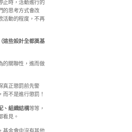
停止時，活動進行的
們的思考方式會改
歡活動的程度，不再
（這些設計全都奠基
為的關聯性，進而做
保真正懲罰前先警
，而不是進行懲罰！
配、組織結構
等等，
都看見。
，基金會中沒有其他