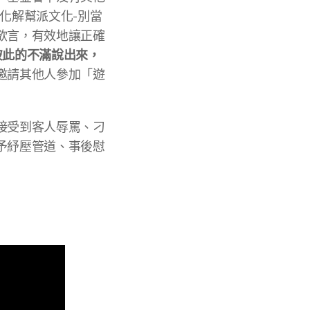
化解幫派文化-別當
欲言，有效地讓正確
彼此的不滿說出來，
邀請其他人參加「遊
接受到客人辱罵、刁
予紓壓管道、事後慰