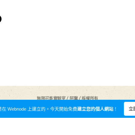
無限可能實驗室 / 阿馨 / 版權所有
由
Webnode
提供技術支援
立
在 Webnode 上建立的。今天開始免費
建立您的個人網站
！