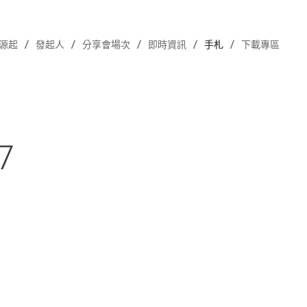
源起
發起人
分享會場次
即時資訊
手札
下載專區
7