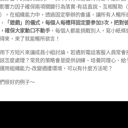
影響力因子確保兩項關鍵行為落實-有話直說、互相幫助（
）。在組織能力中，透過固定舉辦的會議，讓所有人暢所
「遊戲」的儀式，每個人每禮拜固定要參加3次，把對
，
，確保大家動口不動手
，每個人都能挑戰別人，寫小紙條
得來，來了就能暢所欲言！
用下方短片來讓成員小組討論，若遇到電話客服人員常會
該怎麼處理？常見的策略會是提供訓練、培養同理心、給
運用組織能力-改變週遭環境，可以有什麼方法呢？
們很好的例子～