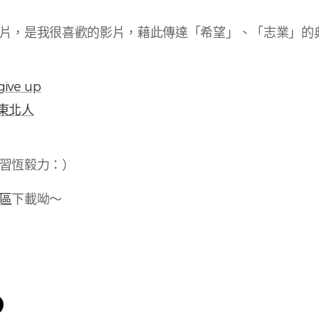
片，是我很喜歡的影片，藉此傳達「希望」、「志業」的
give up
東北人
習恆毅力：）
區
下載呦～