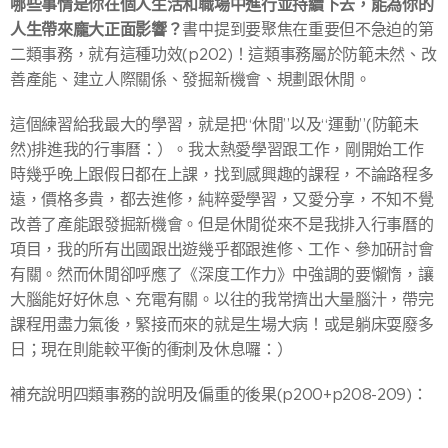
哪些事情是你在個人生活和職場中進行並持續下去，能為你的
人生帶來龐大正面影響？
書中提到要聚焦在重要但不急迫的第
二類事務，就有這種功效(p202)！這類事務屬於防範未然、改
善產能、建立人際關係、發掘新機會、規劃跟休閒。
這個練習給我最大的學習，就是把“休閒”以及“運動”(防範未
然)排進我的行事曆：）。我太熱愛學習跟工作，剛開始工作
時幾乎晚上跟假日都在上課，找到感興趣的課程，不論路程多
遠，價格多貴，都去進修，純粹愛學習，又愛分享，不知不覺
改善了產能跟發掘新機會。但是休閒從來不是我排入行事曆的
項目，我的所有出國跟出遊幾乎都跟進修、工作、參加研討會
有關。然而休閒卻呼應了《深度工作力》中強調的要懶惰，讓
大腦能好好休息、充電有關。以往的我常擠出大量腦汁，帶完
課程用盡力氣後，緊接而來的就是生場大病！或是躺床耍廢多
日；現在則能較平衡的衝刺及休息囉：）
補充說明四類事務的說明及偏重的後果(p200+p208-209)：