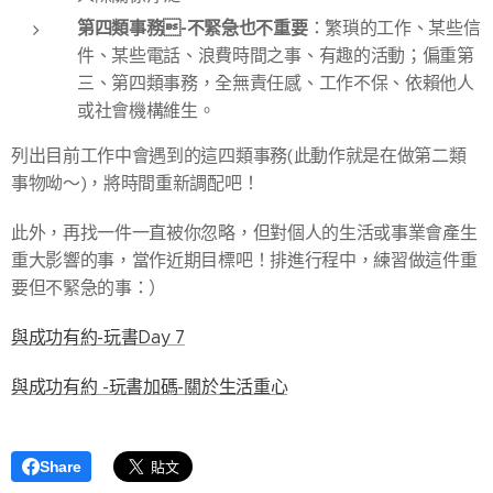
第四類事務-不緊急也不重要
：繁瑣的工作、某些信
件、某些電話、浪費時間之事、有趣的活動；偏重第
三、第四類事務，全無責任感、工作不保、依賴他人
或社會機構維生。
列出目前工作中會遇到的這四類事務(此動作就是在做第二類
事物呦～)，將時間重新調配吧！
此外，再找一件一直被你忽略，但對個人的生活或事業會產生
重大影響的事，當作近期目標吧！排進行程中，練習做這件重
要但不緊急的事：）
與成功有約-玩書Day 7
與成功有約 -玩書加碼-關於生活重心
Share