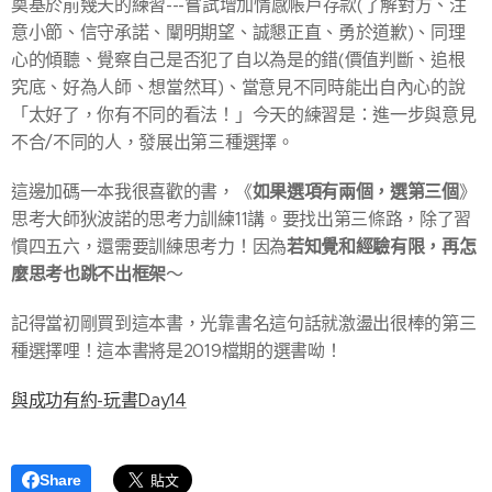
奠基於前幾天的練習---嘗試增加情感帳戶存款(了解對方、注
意小節、信守承諾、闡明期望、誠懇正直、勇於道歉)、同理
心的傾聽、覺察自己是否犯了自以為是的錯(價值判斷、追根
究底、好為人師、想當然耳)、當意見不同時能出自內心的說
「太好了，你有不同的看法！」今天的練習是：進一步與意見
不合/不同的人，發展出第三種選擇。
如果選項有兩個，選第三個
這邊加碼一本我很喜歡的書，《
》
思考大師狄波諾的思考力訓練11講。要找出第三條路，除了習
若知覺和經驗有限，再怎
慣四五六，還需要訓練思考力！因為
麼思考也跳不出框架
～
記得當初剛買到這本書，光靠書名這句話就激盪出很棒的第三
種選擇哩！這本書將是2019檔期的選書呦！
與成功有約-玩書Day14
Share