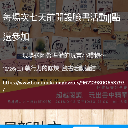
每場次七天前
開設臉書活動||
點
選
參加
現場送阿馨準備的玩書小禮物～
) 執行力的修煉_臉書活動連結
12/26(三
https://www.facebook.com/events/962109800653797
/