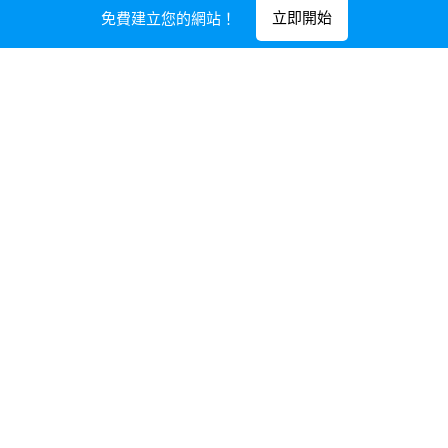
最新貼文
立即開始
免費建立您的網站！
閱讀．玩書分享會
執行力的修練-玩書
Day7
2019-01-02
書中除了介紹執行力四紀律，也提供許
多實務上操作的故事例子，在組織運作
或身為領導人該如何帶領執行。我挑選
了「改變的五個階段」來當最後一天的
練習，可以嘗試在工作團隊中或家庭
裡，跟同事/家人一起分享討論，有沒
有想要達到的極重要目標？如何推動？
我相信這歷程同樣適用於個人，在自我