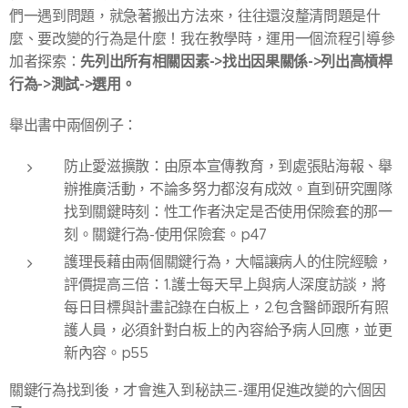
們一遇到問題，就急著搬出方法來，往往還沒釐清問題是什
麼、要改變的行為是什麼！我在教學時，運用一個流程引導參
先列出所有相關因素->找出因果關係->列出高槓桿
加者探索：
行為->測試->選用。
舉出書中兩個例子：
防止愛滋擴散：由原本宣傳教育，到處張貼海報、舉
辦推廣活動，不論多努力都沒有成效。直到研究團隊
找到關鍵時刻：性工作者決定是否使用保險套的那一
刻。關鍵行為-使用保險套。p47
護理長藉由兩個關鍵行為，大幅讓病人的住院經驗，
評價提高三倍：1.護士每天早上與病人深度訪談，將
每日目標與計畫記錄在白板上，2.包含醫師跟所有照
護人員，必須針對白板上的內容給予病人回應，並更
新內容。p55
關鍵行為找到後，才會進入到秘訣三-運用促進改變的六個因