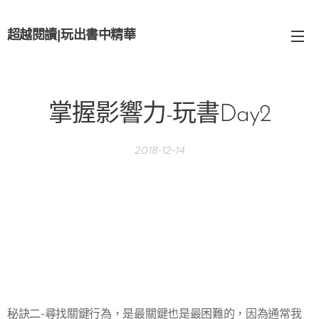
超越閱讀
|
玩出書中精華
掌握影響力-玩書Day2
2018-12-14
秘訣二-尋找關鍵行為，是最關鍵也是最困難的，因為通常我